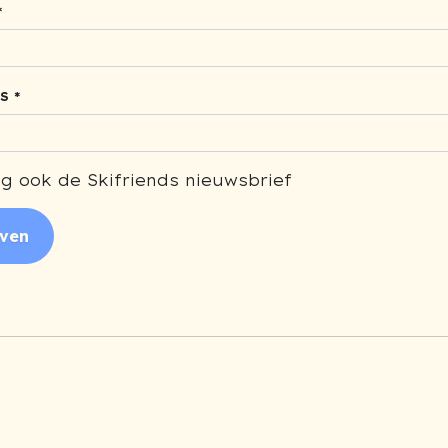
*
S *
g ook de Skifriends nieuwsbrief
jven