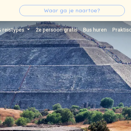
s
Zoeken
Type 3 or more characters for results.
& reistypes
2e persoon gratis
Bus huren
Praktis