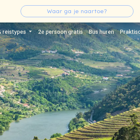
s
Zoeken
Type 3 or more characters for results.
& reistypes
2e persoon gratis
Bus huren
Praktis