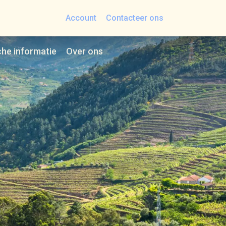
Account
Contacteer ons
che informatie
Over ons