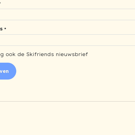
*
S *
g ook de Skifriends nieuwsbrief
jven