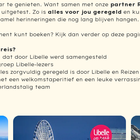
aar te genieten. Want samen met onze
partner 
 uitgetest. Zo is
alles voor jou geregeld
en ku
zamel herinneringen die nog lang blijven hangen.
ment kunt boeken? Kijk dan verder op deze pagi
reis?
 dat door Libelle werd samengesteld
oep Libelle-lezers
lles zorgvuldig geregeld is door Libelle en Reize
 met een welkomstaperitief en een leuke verrassin
erlandstalig team