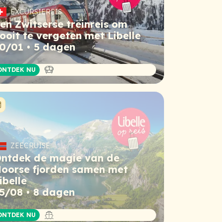
EXCURSIEREIS
en Zwitserse treinreis om
ooit te vergeten met Libelle
0/01
5 dagen
Busreis
ONTDEK NU
Niet meer beschikbaar
ZEECRUISE
ntdek de magie van de
oorse fjorden samen met
ibelle
5/08
8 dagen
Cruise
ONTDEK NU