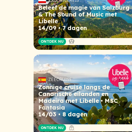
EXCURSIEREIS
Beleef de magie van Salzburg
& The Sound of Music met
Libelle
14/09
7 dagen
Busreis
ONTDEK NU
ZEECRUISE
Zonnige cruise langs de
Canarische eilanden en
Madeira met Libelle • MSC
Fantasia
14/03
8 dagen
Cruise
ONTDEK NU