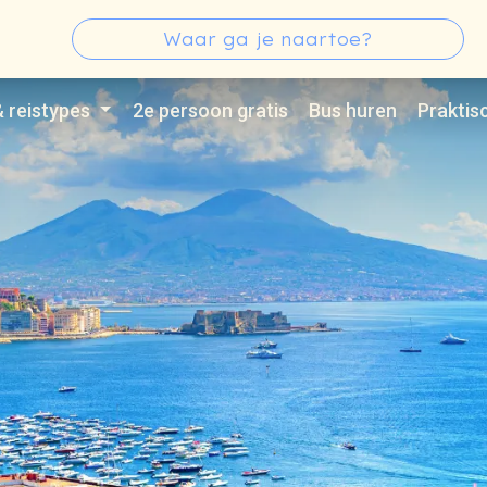
s
Zoeken
Type 3 or more characters for results.
& reistypes
2e persoon gratis
Bus huren
Praktis