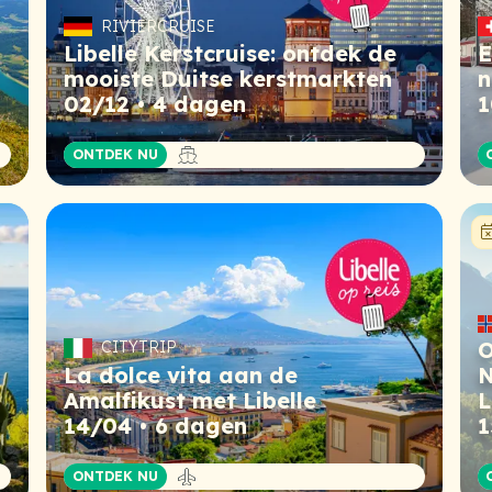
RIVIERCRUISE
Libelle Kerstcruise: ontdek de
E
mooiste Duitse kerstmarkten
n
02/12
4 dagen
1
Cruise
ONTDEK NU
O
CITYTRIP
La dolce vita aan de
N
Amalfikust met Libelle
L
14/04
6 dagen
1
Vliegreis
ONTDEK NU