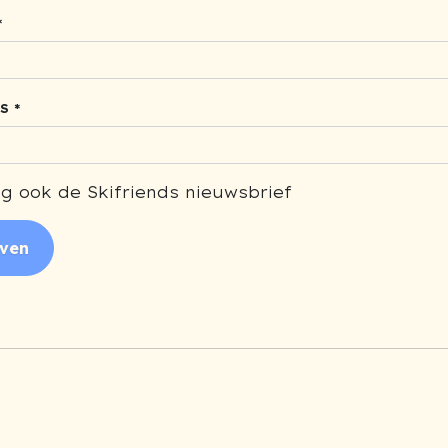
*
S *
g ook de Skifriends nieuwsbrief
jven