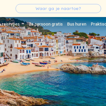
s
Zoeken
Type 3 or more characters for results.
& reistypes
2e persoon gratis
Bus huren
Praktis