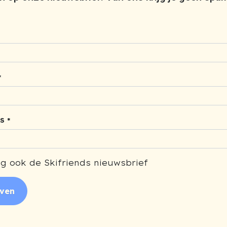
*
S *
g ook de Skifriends nieuwsbrief
jven