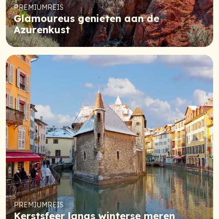
PREMIUMREIS
Glamoureus genieten aan de
Azurenkust
PREMIUMREIS
Kerstsfeer langs winterse meren