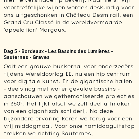
niet te versmaden proeverij. Maar liefst vijf
voortreffelijke wijnen worden deskundig voor
ons uitgeschonken in Château Desmirail, een
Grand Cru Classé in de wereldvermaarde
‘appelation’ Margaux.
Dag 5 •
Bordeaux - Les Bassins des Lumières -
Sauternes - Graves
Ooit een grauwe bunkerhal voor onderzeeërs
tijdens Wereldoorlog II, nu een hip centrum
voor digitale kunst. In de gigantische hallen
- deels nog met water gevulde bassins -
aanschouwen we gethematiseerde projecties
in 360°. Het lijkt alsof we zelf deel uitmaken
van een gigantisch schilderij. Na deze
bijzondere ervaring keren we terug voor een
vrij middagmaal. Voor onze namiddaguitstap
trekken we richting Sauternes,