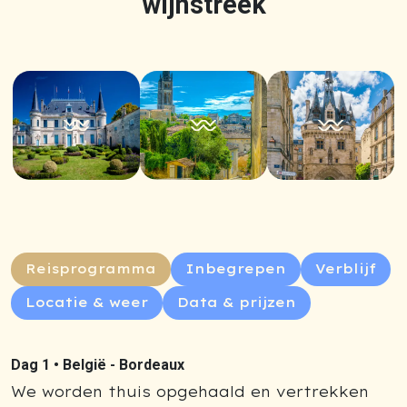
wijnstreek
Reisprogramma
Inbegrepen
Verblijf
Locatie & weer
Data & prijzen
Dag 1 •
België - Bordeaux
We worden thuis opgehaald en vertrekken