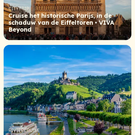
CITYTRIP
Cruise het historische Parijs, in de
schaduw van de Eiffeltoren • VIVA
Beyond
RIVIERCRUISE