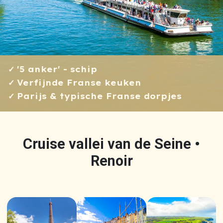
'5 anker' - schip
Verfijnde Franse keuken
Parijs & typische Franse dorpjes
Cruise vallei van de Seine •
Renoir