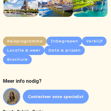
Reisprogramma
Inbegrepen
Verblijf
Locatie & weer
Data & prijzen
Brochure
Meer info nodig?
Contacteer onze specialist