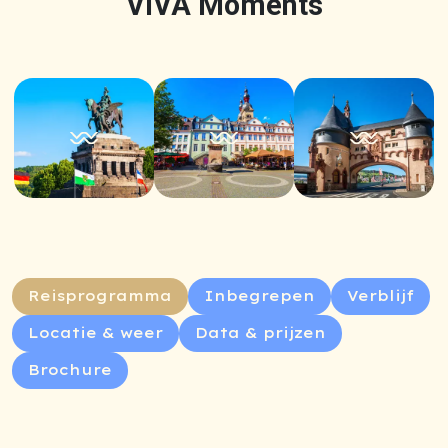
VIVA Moments
Reisprogramma
Inbegrepen
Verblijf
Locatie & weer
Data & prijzen
Brochure