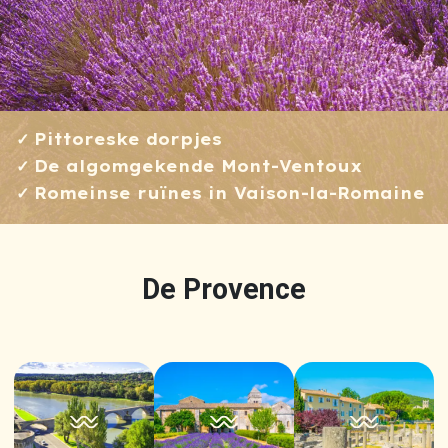
Pittoreske dorpjes
De algomgekende Mont-Ventoux
Romeinse ruïnes in Vaison-la-Romaine
De Provence