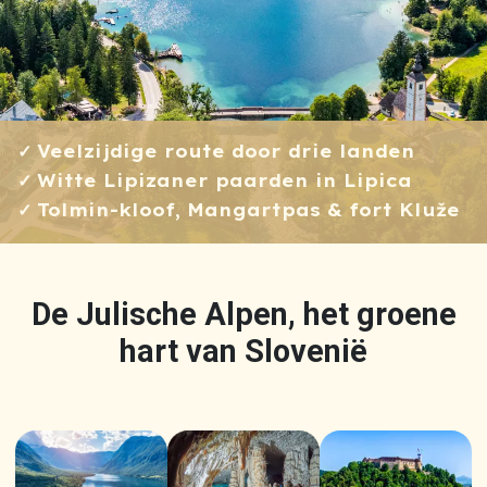
Veelzijdige route door drie landen
Witte Lipizaner paarden in Lipica
Tolmin-kloof, Mangartpas & fort Kluže
De Julische Alpen, het groene
hart van Slovenië