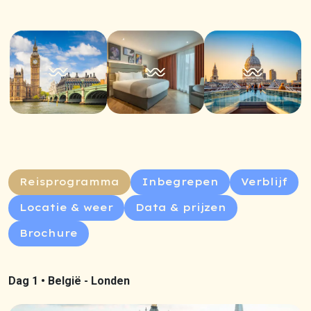
Reisprogramma
Inbegrepen
Verblijf
Locatie & weer
Data & prijzen
Brochure
Dag 1 •
België - Londen