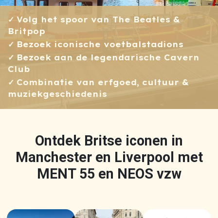
Volg het spoor van The Beatles &
Britpop
Bezoek iconische voetbalstadions
Bezoek aan de legendarische Cavern
Club
Combinatie van erfgoed, cultuur &
muziekgeschiedenis
Ontdek Britse iconen in
Manchester en Liverpool met
MENT 55 en NEOS vzw