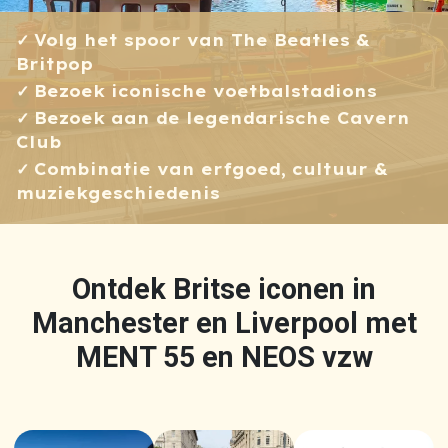
Volg het spoor van The Beatles &
Britpop
Bezoek iconische voetbalstadions
Bezoek aan de legendarische Cavern
Club
Combinatie van erfgoed, cultuur &
muziekgeschiedenis
Ontdek Britse iconen in
Manchester en Liverpool met
MENT 55 en NEOS vzw