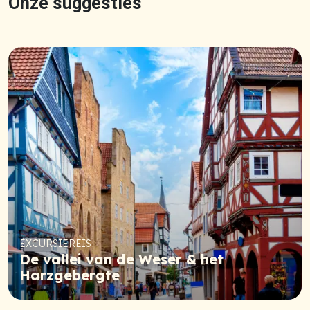
Onze suggesties
EXCURSIEREIS
De vallei van de Weser & het
Harzgebergte