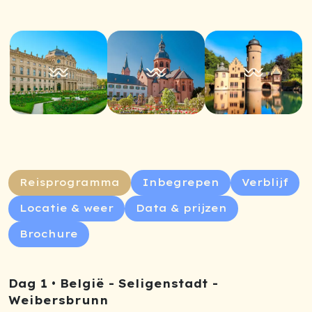
Reisprogramma
Inbegrepen
Verblijf
Locatie & weer
Data & prijzen
Brochure
Dag 1 • België - Seligenstadt -
Weibersbrunn