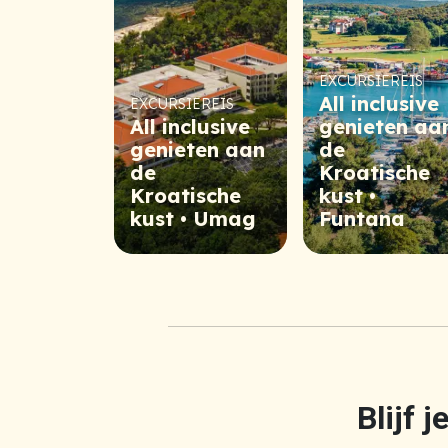
EXCURSIEREIS
All inclusive
EXCURSIEREIS
All inclusive
genieten aa
genieten aan
de
de
Kroatische
Kroatische
kust •
kust • Umag
Funtana
Blijf 