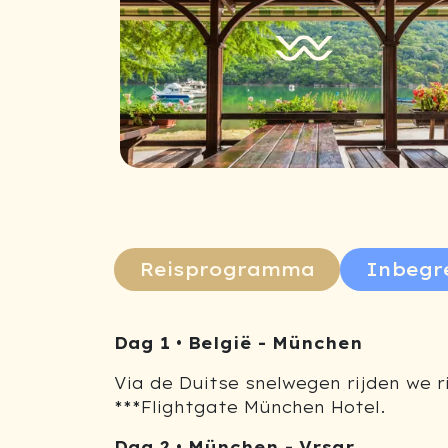
Reisprogramma
Inbegr
Dag 1 • België
-
München
V
ia de Duitse snelwegen rijden we r
***Flightgate München Hotel.
Dag 2 • München - Vrsar