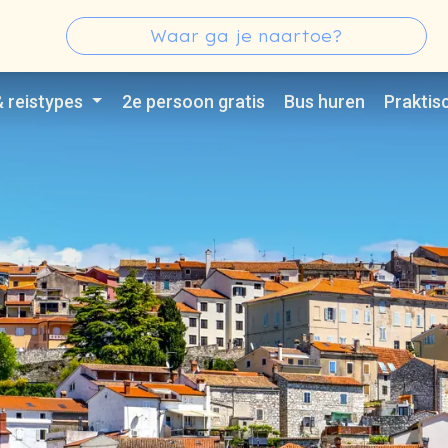
s
Zoeken
Type 3 or more characters for results.
& reistypes
2e persoon gratis
Bus huren
Praktis