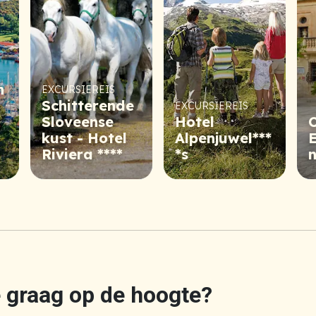
n
EXCURSIEREIS
Schitterende
EXCURSIEREIS
Sloveense
Hotel
kust - Hotel
Alpenjuwel***
E
Riviera ****
*s
je graag op de hoogte?