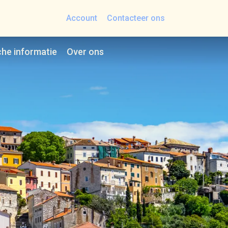
Account
Contacteer ons
che informatie
Over ons