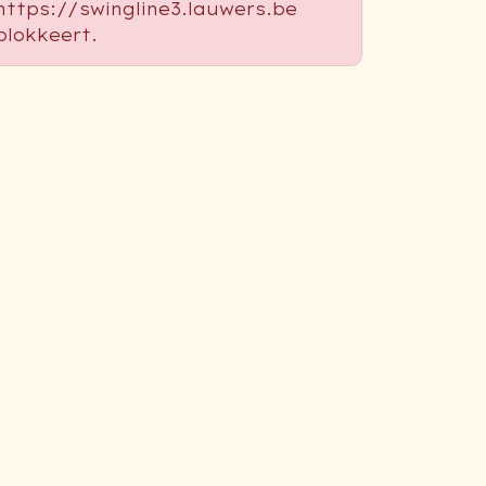
https://swingline3.lauwers.be
blokkeert.