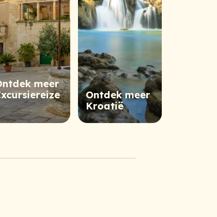
Ontdek meer
xcursiereize
Ontdek meer
n
Kroatië