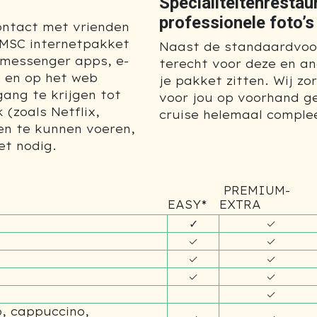
Specialiteitenrestau
professionele foto’s .
contact met vrienden
t MSC internetpakket
Naast de standaardvoor
 messenger apps, e-
terecht voor deze en an
n en op het web
je pakket zitten. Wij z
gang te krijgen tot
voor jou op voorhand g
 (zoals Netflix,
cruise helemaal comple
en te kunnen voeren,
t nodig.
PREMIUM-
EASY*
EXTRA
✓
✓
✓
✓
✓
✓
✓
✓
✓
, cappuccino,