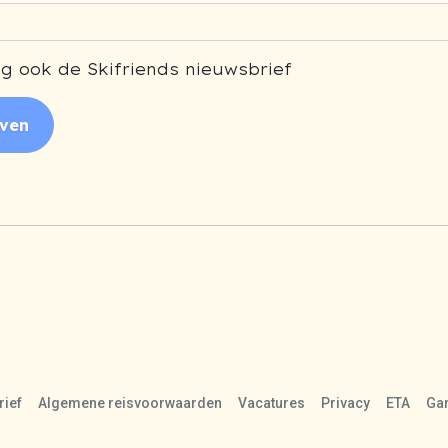
g ook de Skifriends nieuwsbrief
jven
ief
Algemene reisvoorwaarden
Vacatures
Privacy
ETA
Gar