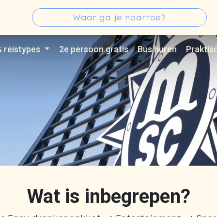
s
Zoeken
Type 3 or more characters for results.
& reistypes
2e persoon gratis
Bus huren
Praktis
Wat is inbegrepen?