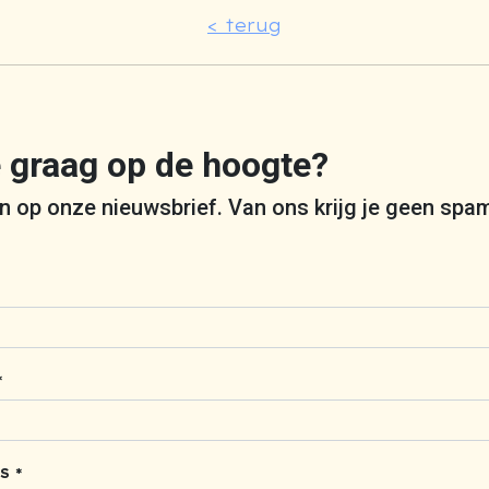
< terug
je graag op de hoogte?
 in op onze nieuwsbrief. Van ons krijg je geen spa
*
S *