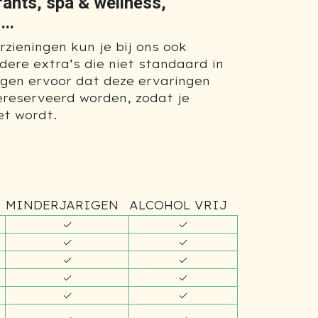
rants, spa & wellness,
..
zieningen kun je bij ons ook
dere extra’s die niet standaard in
orgen ervoor dat deze ervaringen
ereserveerd worden, zodat je
et wordt.
MINDERJARIGEN
ALCOHOL VRIJ
✓
✓
✓
✓
✓
✓
✓
✓
✓
✓