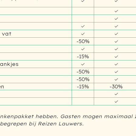
✓
✓
✓
✓
✓
✓
✓
✓
 vat
✓
-50%
✓
✓
✓
-15%
✓
✓
rankjes
✓
-50%
✓
-50%
en
-15%
-30%
✓
✓
ankenpakket hebben. Gasten mogen maximaal 15
nbegrepen bij Reizen Lauwers.