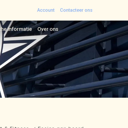
Account
Contacteer ons
che informatie
Over ons