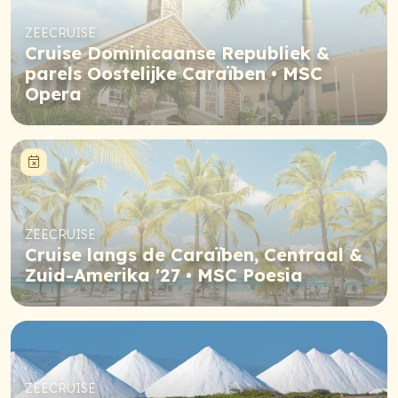
ZEECRUISE
Cruise Dominicaanse Republiek &
parels Oostelijke Caraïben • MSC
Opera
Niet meer beschikbaar
ZEECRUISE
Cruise langs de Caraïben, Centraal &
Zuid-Amerika '27 • MSC Poesia
ZEECRUISE