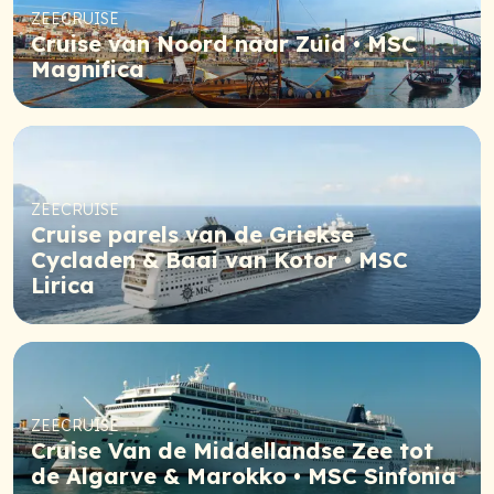
ZEECRUISE
Cruise van Noord naar Zuid • MSC
Magnifica
ZEECRUISE
Cruise parels van de Griekse
Cycladen & Baai van Kotor • MSC
Lirica
ZEECRUISE
Cruise Van de Middellandse Zee tot
de Algarve & Marokko • MSC Sinfonia