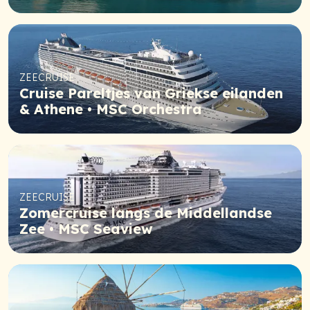
ZEECRUISE
Cruise Pareltjes van Griekse eilanden
& Athene • MSC Orchestra
ZEECRUISE
Zomercruise langs de Middellandse
Zee • MSC Seaview