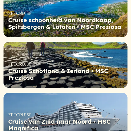
ZEECRUISE
Cruise schoonheid van Noordkaap,
Spitsbergen & Lofoten • MSC Preziosa
ZEECRUISE
Cruise Schotland & Ierland • MSC
Preziosa
ZEECRUISE
Cruise van Zuid naar Noord • MSC
Magnifica