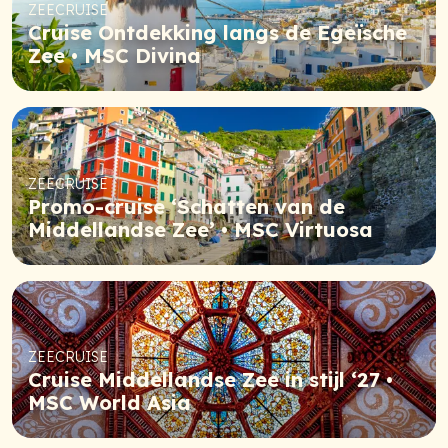
ZEECRUISE
Cruise Ontdekking langs de Egeïsche
Zee • MSC Divina
ZEECRUISE
Promo-cruise ‘Schatten van de
Middellandse Zee’ • MSC Virtuosa
ZEECRUISE
Cruise Middellandse Zee in stijl ‘27 •
MSC World Asia