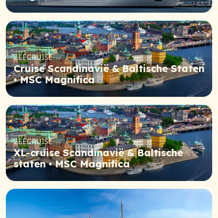
ZEECRUISE
Cruise Scandinavië & Baltische Staten
• MSC Magnifica
ZEECRUISE
XL-cruise Scandinavië & Baltische
staten • MSC Magnifica