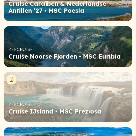
Cruise Caraïben & Nederlandse
Antillen ‘27 • MSC Poesia
ZEECRUISE
Cruise Noorse Fjorden • MSC Euribia
Niet meer beschikbaar
ZEECRUISE
Cruise IJsland • MSC Preziosa