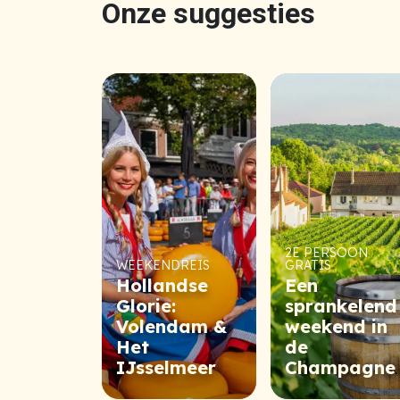
Onze suggesties
2E PERSOON
WEEKENDREIS
GRATIS
Hollandse
Een
Glorie:
sprankelend
Volendam &
weekend in
Het
de
IJsselmeer
Champagne