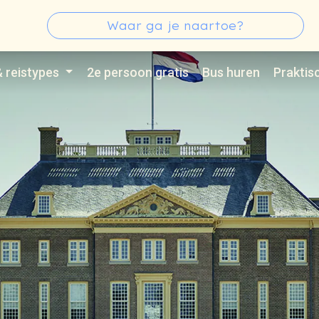
s
Zoeken
Type 3 or more characters for results.
& reistypes
2e persoon gratis
Bus huren
Praktis