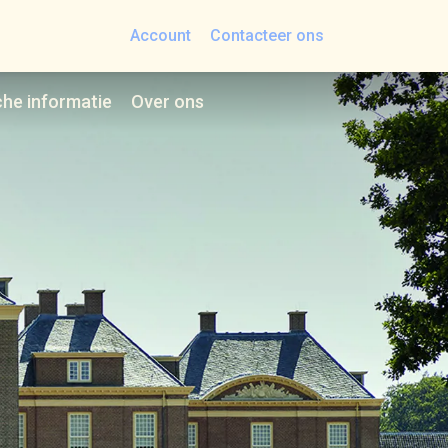
Account
Contacteer ons
che informatie
Over ons