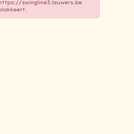
https://swingline3.lauwers.be
blokkeert.