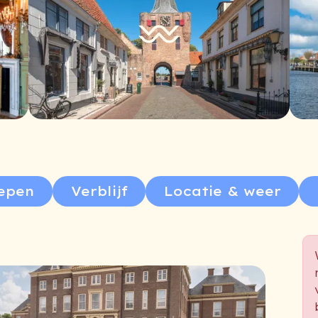
epen
Verblijf
Locatie & weer