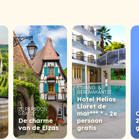
STRAND- &
BERGVAKANTIE
Hotel Helios
Lloret de
2E PERSOON
mar*** * - 2e
GRATIS
De charme
persoon
2
van de Elzas
gratis
g