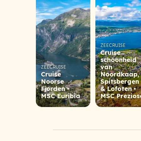
ZEECRUISE
Cruise
schoonheid
van
ZEECRUISE
Cruise
Noordkaap,
Noorse
Spitsbergen
Fjorden •
& Lofoten •
MSC Euribia
MSC Prezios