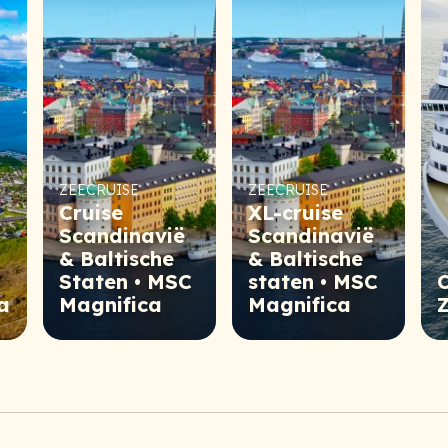
ZEECRUISE
ZEECRUISE
Cruise
XL-cruise
Scandinavië
Scandinavië
& Baltische
& Baltische
Staten • MSC
staten • MSC
a
Magnifica
Magnifica
Z