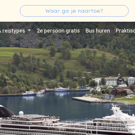
s
Zoeken
Type 3 or more characters for results.
& reistypes
2e persoon gratis
Bus huren
Praktis