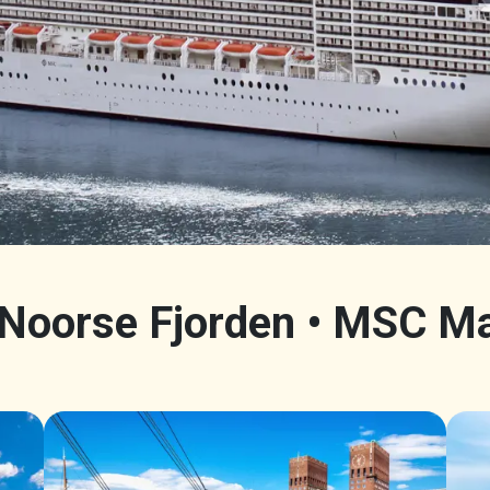
 Noorse Fjorden • MSC Ma