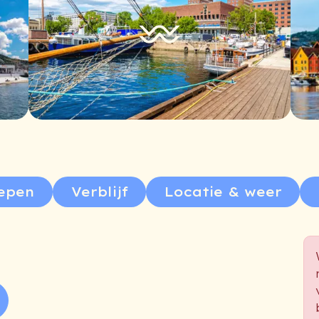
epen
Verblijf
Locatie & weer