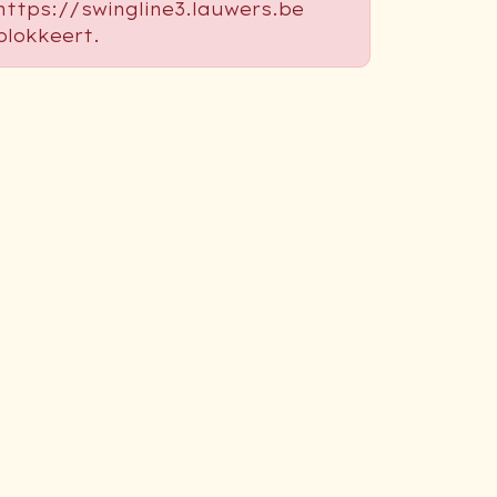
https://swingline3.lauwers.be
blokkeert.