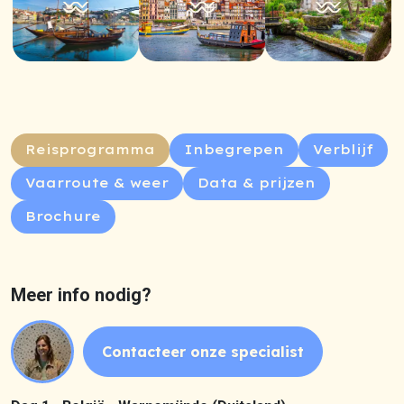
Reisprogramma
Inbegrepen
Verblijf
Vaarroute & weer
Data & prijzen
Brochure
Meer info nodig?
Contacteer onze specialist