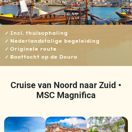
Incl. thuisophaling
Nederlandstalige begeleiding
Originele route
Boottocht op de Douro
Cruise van Noord naar Zuid •
MSC Magnifica