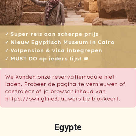
Super reis aan scherpe prijs
Nieuw Egyptisch Museum in Cairo
Volpension & visa inbegrepen
MUST DO op ieders lijst 👑
We konden onze reservatiemodule niet
laden. Probeer de pagina te vernieuwen of
controleer of je browser inhoud van
https://swingline3.lauwers.be blokkeert.
Egypte