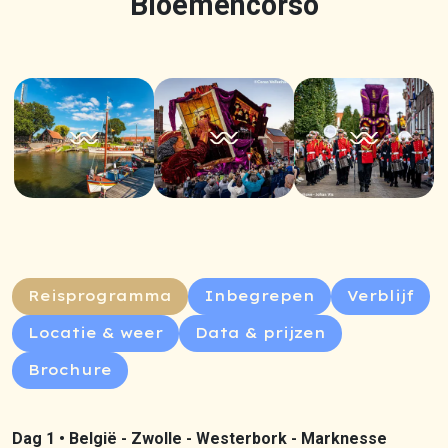
Bloemencorso
Reisprogramma
Inbegrepen
Verblijf
Locatie & weer
Data & prijzen
Brochure
Dag 1 •
België - Zwolle - Westerbork - Marknesse