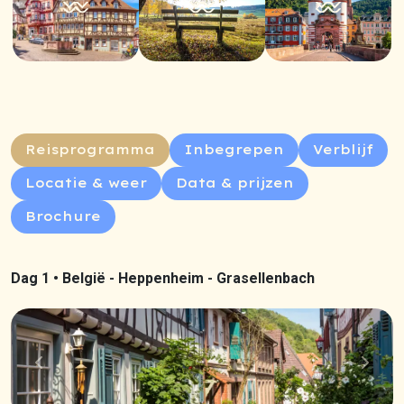
Reisprogramma
Inbegrepen
Verblijf
Locatie & weer
Data & prijzen
Brochure
Dag 1 •
België - Heppenheim - Grasellenbach
Previous
Next