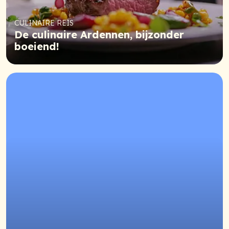
CULINAIRE REIS
De culinaire Ardennen, bijzonder
boeiend!