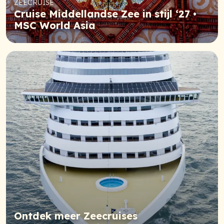
ZEECRUISE
Cruise Middellandse Zee in stijl ‘27 •
MSC World Asia
Ontdek meer Zeecruises