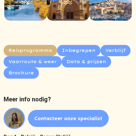
Reisprogramma
Inbegrepen
Verblijf
Vaarroute & weer
Data & prijzen
Brochure
Meer info nodig?
Contacteer onze specialist