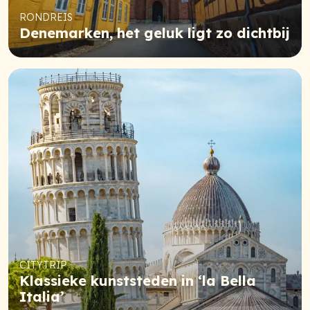
RONDREIS
Denemarken, het geluk ligt zo dichtbij
CITYTRIP
Klassieke kunststeden in ‘la Bella
Italia’