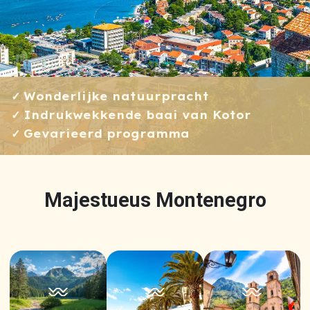
Wonderlijke natuurpracht
Indrukwekkende baai van Kotor
Gevarieerd programma
Majestueus Montenegro